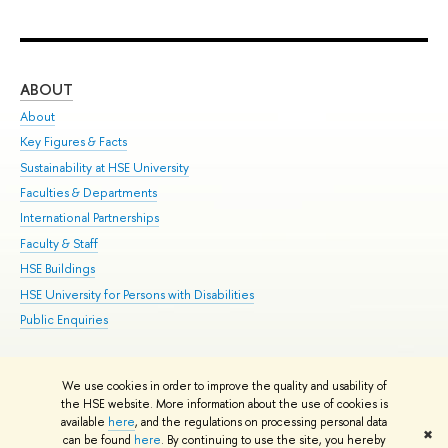
ABOUT
ST
About
Adm
Key Figures & Facts
Pr
Sustainability at HSE University
Un
Faculties & Departments
Gr
International Partnerships
Ex
Faculty & Staff
Su
HSE Buildings
Sem
HSE University for Persons with Disabilities
Bus
Public Enquiries
We use cookies in order to improve the quality and usability of
Edit
the HSE website. More information about the use of cookies is
© HSE University 1993–2026
Contacts
Copyright
Privacy Policy
Site
available
here
, and the regulations on processing personal data
✖
Map
can be found
here
. By continuing to use the site, you hereby