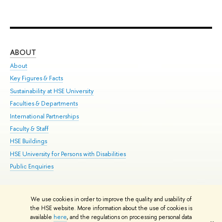
ABOUT
ST
About
Adm
Key Figures & Facts
Pr
Sustainability at HSE University
Un
Faculties & Departments
Gr
International Partnerships
Ex
Faculty & Staff
Su
HSE Buildings
Sem
HSE University for Persons with Disabilities
Bus
Public Enquiries
We use cookies in order to improve the quality and usability of
Edit
the HSE website. More information about the use of cookies is
© HSE University 1993–2026
Contacts
Copyright
Privacy Policy
Site
available
here
, and the regulations on processing personal data