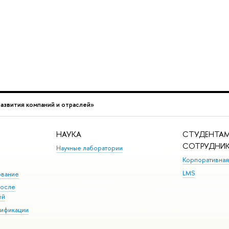
азвития компаний и отраслей»
НАУКА
СТУДЕНТАМ
СОТРУДНИ
Научные лаборатории
Корпоративная
LMS
ование
после
ей
лификации