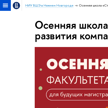
НИУ ВШЭ в Нижнем Новгороде
Осенняя школа «Ст
Осенняя школа
развития комп