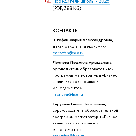
Победители школы - 2025
(PDF, 388 Кб)
КОНТАКТЫ
Штефан Мария Александровна,
декан факультета экономики
mshtefan@hse.ru
Леонова Людмила Аркадьевна,
руководитель образовательной
программы магистратуры «Бизнес-
аналитика в экономике и
менеджменте»
lleonova@hse.ru
Тарунина Елена Николаевна,
соруководитель образовательной
программы магистратуры «Бизнес-
аналитика в экономике и
менеджменте»
etarunina@hse.ru