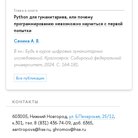
Глава в книге
Python для гуманитариев, или почему
программированию невозможно научиться с первой
попытки
Сенина А. В.
В кн.: Будь в курсе цифровых гуманитарных
исследований. Красноярск: Сибирский федеральный
университет, 2024.
С. 164-181.
Все публикации
КОНТАКТЫ
603005, Нижний Новгород,
ул. Б.Печерская, 25/12
,
к.301, тел. 8 (831) 436-74-09, доб. 6365,
aantropova@hse.ru, ghromov@hse.ru