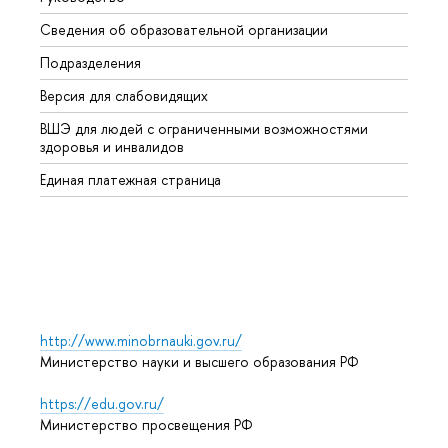
Сведения об образовательной организации
Второ
Подразделения
Высше
Версия для слабовидящих
Курсы
ВШЭ для людей с ограниченными возможностями
Профе
здоровья и инвалидов
Регио
Единая платежная страница
Языко
Выпус
Обрат
http://www.minobrnauki.gov.ru/
Министерство науки и высшего образования РФ
https://edu.gov.ru/
Министерство просвещения РФ