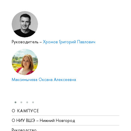
Руководитель
–
Хромов Григорий Павлович
Максимычева Оксана Алексеевна
О КАМПУСЕ
ОБР
О НИУ ВШЭ – Нижний Новгород
Бакал
Руководство
Магис