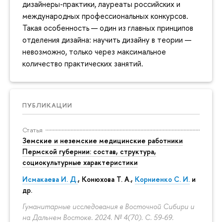
дизайнеры-практики, лауреаты российских и
международных профессиональных конкурсов.
Такая особенность — один из главных принципов
отделения дизайна: научить дизайну в теории —
невозможно, только через максимальное
количество практических занятий.
ПУБЛИКАЦИИ
Статья
Земские и неземские медицинские работники
Пермской губернии: состав, структура,
социокультурные характеристики
Исмакаева И. Д.
,
Конюхова Т. А.
,
Корниенко С. И.
и
др.
Гуманитарные исследования в Восточной Сибири и
на Дальнем Востоке. 2024. № 4(70).
С. 59-69.