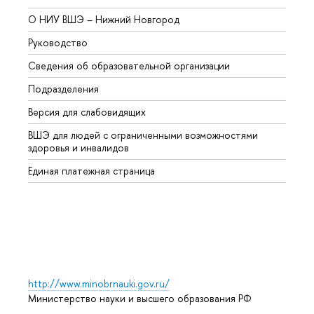
О НИУ ВШЭ – Нижний Новгород
Бакал
Руководство
Магис
Сведения об образовательной организации
Второ
Подразделения
Высше
Версия для слабовидящих
Курсы
ВШЭ для людей с ограниченными возможностями
Профе
здоровья и инвалидов
Регио
Единая платежная страница
Языко
Выпус
Обрат
http://www.minobrnauki.gov.ru/
Министерство науки и высшего образования РФ