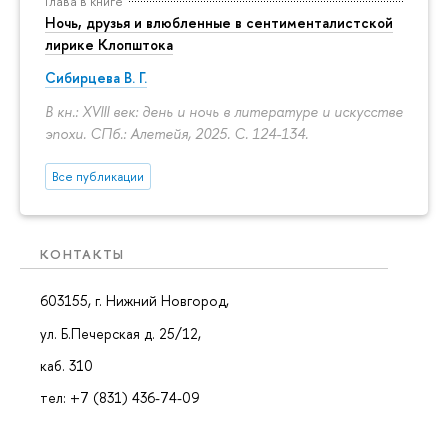
Глава в книге
Ночь, друзья и влюбленные в сентименталистской
лирике Клопштока
Сибирцева В. Г.
В кн.: XVIII век: день и ночь в литературе и искусстве
эпохи. СПб.: Алетейя, 2025.
С. 124-134.
Все публикации
КОНТАКТЫ
603155, г. Нижний Новгород,
ул. Б.Печерская д. 25/12,
каб. 310
тел: +7 (831) 436-74-09