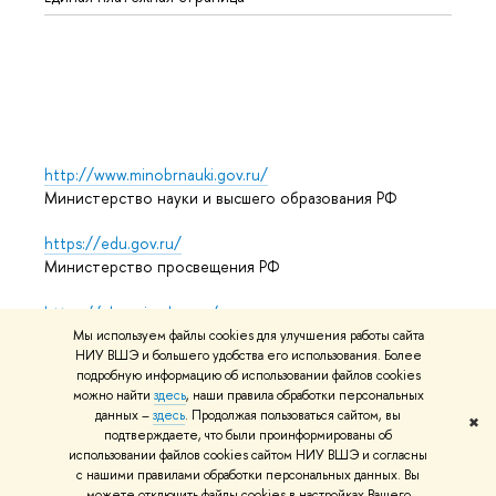
Языко
Выпус
Обрат
http://www.minobrnauki.gov.ru/
Министерство науки и высшего образования РФ
https://edu.gov.ru/
Министерство просвещения РФ
https://elearning.hse.ru/mooc
Массовые открытые онлайн-курсы
Мы используем файлы cookies для улучшения работы сайта
НИУ ВШЭ и большего удобства его использования. Более
подробную информацию об использовании файлов cookies
можно найти
здесь
, наши правила обработки персональных
© НИУ ВШЭ 1993–2026
Адреса и контакты
Условия
данных –
здесь
. Продолжая пользоваться сайтом, вы
✖
подтверждаете, что были проинформированы об
использования материалов
Политика конфиденциальности
использовании файлов cookies сайтом НИУ ВШЭ и согласны
Карта сайта
с нашими правилами обработки персональных данных. Вы
можете отключить файлы cookies в настройках Вашего