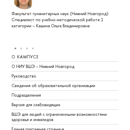
Факультет гуманитарных наук (Нижний Новгород):
Специалист по учебно-методической работе 1
категории
–
Кашина Ольга Владимировна
О КАМПУСЕ
ОБР
О НИУ ВШЭ – Нижний Новгород
Бакал
Руководство
Магис
Сведения об образовательной организации
Второ
Подразделения
Высше
Версия для слабовидящих
Курсы
ВШЭ для людей с ограниченными возможностями
Профе
здоровья и инвалидов
Регио
Единая платежная страница