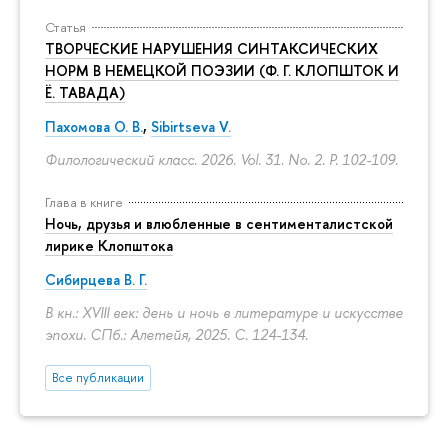
Статья
ТВОРЧЕСКИЕ НАРУШЕНИЯ СИНТАКСИЧЕСКИХ
НОРМ В НЕМЕЦКОЙ ПОЭЗИИ (Ф. Г. КЛОПШТОК И
Ё. ТАВАДА)
Пахомова О. В.
,
Sibirtseva V.
Филологический класс. 2026. Vol. 31. No. 2.
P. 102-109.
Глава в книге
Ночь, друзья и влюбленные в сентименталистской
лирике Клопштока
Сибирцева В. Г.
В кн.: XVIII век: день и ночь в литературе и искусстве
эпохи. СПб.: Алетейя, 2025.
С. 124-134.
Все публикации