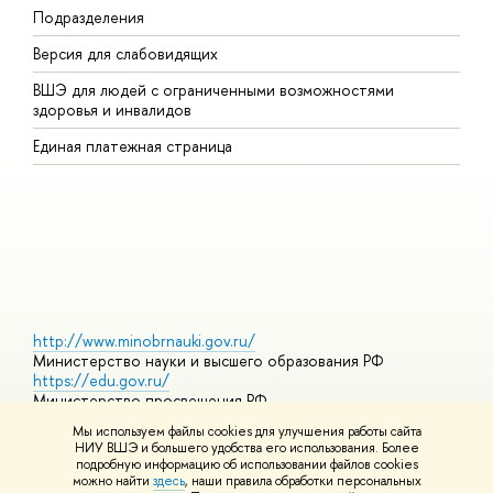
Подразделения
ы
ерсия для слабовидящих
К
ШЭ для людей с ограниченными возможностями
П
здоровья и инвалидо
Р
Единая платежная страница
Я
ы
О
http://www.minobrnauki.gov.ru/
Министерство науки и высшего образования РФ
https://edu.gov.ru/
Министерство просвещения РФ
https://elearning.hse.ru/mooc
Мы используем файлы cookies для улучшения работы сайта
Массовые открытые онлайн-курсы
НИУ ВШЭ и большего удобства его использования. Более
подробную информацию об использовании файлов cookies
можно найти
здесь
, наши правила обработки персональных