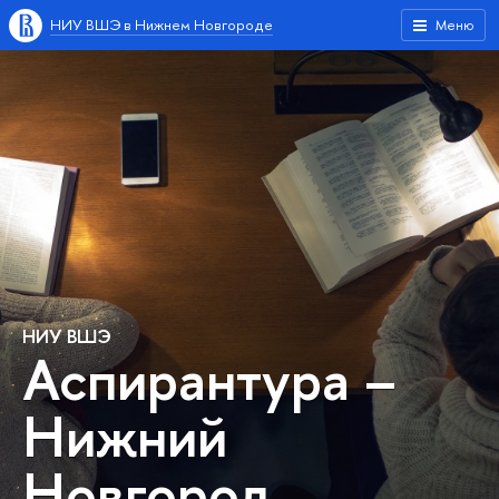
НИУ ВШЭ в Нижнем Новгороде
Меню
НИУ ВШЭ
Аспирантура –
Нижний
Новгород