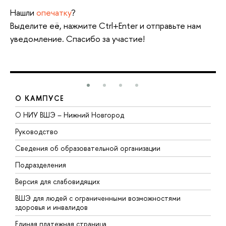
Нашли
опечатку
?
Выделите её, нажмите Ctrl+Enter и отправьте нам
уведомление. Спасибо за участие!
О КАМПУСЕ
О НИУ ВШЭ – Нижний Новгород
Б
Руководство
М
Сведения об образовательной организации
В
Подразделения
В
Версия для слабовидящих
К
ВШЭ для людей с ограниченными возможностями
П
здоровья и инвалидов
Р
Единая платежная страница