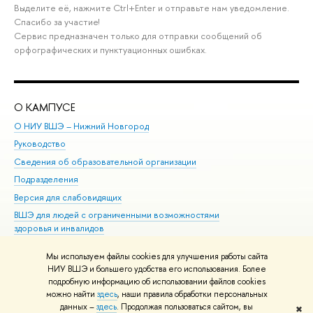
Выделите её, нажмите Ctrl+Enter и отправьте нам уведомление.
Спасибо за участие!
Сервис предназначен только для отправки сообщений об
орфографических и пунктуационных ошибках.
О КАМПУСЕ
ОБ
О НИУ ВШЭ – Нижний Новгород
Бак
Руководство
Маг
Сведения об образовательной организации
Вт
Подразделения
Вы
Версия для слабовидящих
Ку
ВШЭ для людей с ограниченными возможностями
Пр
здоровья и инвалидов
Рег
Единая платежная страница
Яз
Мы используем файлы cookies для улучшения работы сайта
Вы
НИУ ВШЭ и большего удобства его использования. Более
подробную информацию об использовании файлов cookies
Обр
можно найти
здесь
, наши правила обработки персональных
данных –
здесь
. Продолжая пользоваться сайтом, вы
✖