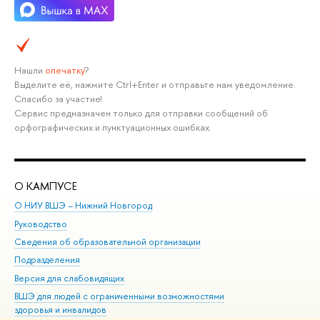
Нашли
опечатку
?
Выделите её, нажмите Ctrl+Enter и отправьте нам уведомление.
Спасибо за участие!
Сервис предназначен только для отправки сообщений об
орфографических и пунктуационных ошибках.
О КАМПУСЕ
ОБ
О НИУ ВШЭ – Нижний Новгород
Бак
Руководство
Маг
Сведения об образовательной организации
Вт
Подразделения
Вы
Версия для слабовидящих
Ку
ВШЭ для людей с ограниченными возможностями
Пр
здоровья и инвалидов
Рег