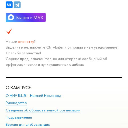
Нашли
опечатку
?
ыделите её, нажмите Ctrl+Enter и отправьте нам уведомление.
Спасибо за участие!
Сервис предназначен только для отправки сообщений о
орфографических и пунктуационных ошибках.
О КАМПУСЕ
ОБ
О НИУ ВШЭ – Нижний Новгород
Бак
Руководство
Маг
Сведения об образовательной организации
то
Подразделения
ыс
ерсия для слабовидящих
Ку