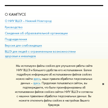
О КАМПУСЕ
ОБ
О НИУ ВШЭ – Нижний Новгород
Бак
Руководство
Маг
Сведения об образовательной организации
то
Подразделения
ыс
ерсия для слабовидящих
Ку
ШЭ для людей с ограниченными возможностями
Пр
здоровья и инвалидо
Рег
Единая платежная страница
Яз
Мы используем файлы cookies для улучшения работы сайта
ып
НИУ ВШЭ и большего удобства его использования. Более
подробную информацию об использовании файлов cookies
Обр
можно найти
здесь
, наши правила обработки персональных
данных –
здесь
. Продолжая пользоваться сайтом, вы
✖
Редактору
подтверждаете, что были проинформированы о
© НИУ ВШЭ 1993–2026
Адреса и контакты
Условия использования
использовании файлов cookies сайтом НИУ ВШЭ и согласны
с нашими правилами обработки персональных данных. Вы
материало
Политика конфиденциальности
Карта сайта
можете отключить файлы cookies в настройках Вашего
Шрифты HSE Sans и HSE Slab разработаны
Школе дизайна НИУ ВШЭ
раузера.