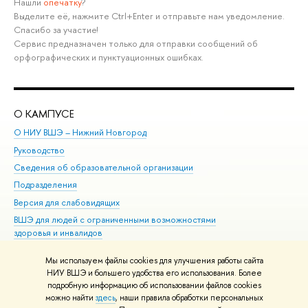
Нашли
опечатку
?
Выделите её, нажмите Ctrl+Enter и отправьте нам уведомление.
Спасибо за участие!
Сервис предназначен только для отправки сообщений об
орфографических и пунктуационных ошибках.
О КАМПУСЕ
ОБ
О НИУ ВШЭ – Нижний Новгород
Бак
Руководство
Маг
Сведения об образовательной организации
Вт
Подразделения
Вы
Версия для слабовидящих
Ку
ВШЭ для людей с ограниченными возможностями
Пр
здоровья и инвалидов
Рег
Единая платежная страница
Яз
Мы используем файлы cookies для улучшения работы сайта
Вы
НИУ ВШЭ и большего удобства его использования. Более
подробную информацию об использовании файлов cookies
Обр
можно найти
здесь
, наши правила обработки персональных