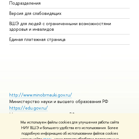
Подразделения
В
Версия для слабовидящих
К
ВШЭ для людей с ограниченными возможностями
П
здоровья и инвалидов
Р
Единая платежная страница
Я
В
О
http://www.minobrnauki.gov.ru/
Министерство науки и высшего образования РФ
https://edu.gov.ru/
Министерство просвещения РФ
https://elearning.hse.ru/mooc
Мы используем файлы cookies для улучшения работы сайта
Массовые открытые онлайн-курсы
НИУ ВШЭ и большего удобства его использования. Более
подробную информацию об использовании файлов cookies