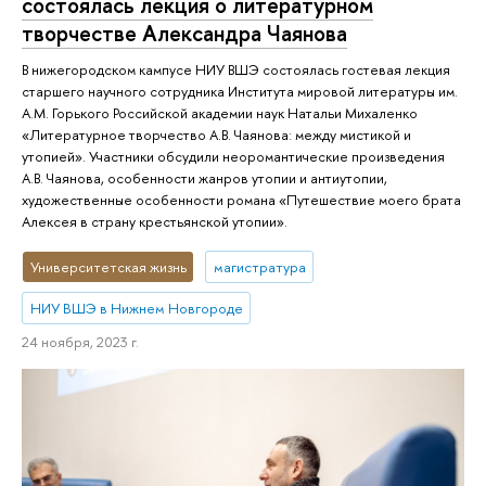
состоялась лекция о литературном
творчестве Александра Чаянова
В нижегородском кампусе НИУ ВШЭ состоялась гостевая лекция
старшего научного сотрудника Института мировой литературы им.
А.М. Горького Российской академии наук Натальи Михаленко
«Литературное творчество А.В. Чаянова: между мистикой и
утопией». Участники обсудили неоромантические произведения
А.В. Чаянова, особенности жанров утопии и антиутопии,
художественные особенности романа «Путешествие моего брата
Алексея в страну крестьянской утопии».
Университетская жизнь
магистратура
НИУ ВШЭ в Нижнем Новгороде
24 ноября, 2023 г.