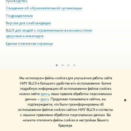
Руководство
Маг
Сведения об образовательной организации
Вт
Подразделения
Вы
Версия для слабовидящих
Ку
ВШЭ для людей с ограниченными возможностями
Пр
здоровья и инвалидов
Рег
Единая платежная страница
Яз
Вы
Обр
Редактору
Мы используем файлы cookies для улучшения работы сайта
© НИУ ВШЭ 1993–2026
Адреса и контакты
Условия использования
НИУ ВШЭ и большего удобства его использования. Более
материалов
Политика конфиденциальности
Карта сайта
подробную информацию об использовании файлов cookies
Шрифты HSE Sans и HSE Slab разработаны в
Школе дизайна НИУ ВШЭ
можно найти
здесь
, наши правила обработки персональных
данных –
здесь
. Продолжая пользоваться сайтом, вы
✖
подтверждаете, что были проинформированы об
использовании файлов cookies сайтом НИУ ВШЭ и согласны
с нашими правилами обработки персональных данных. Вы
можете отключить файлы cookies в настройках Вашего
браузера.