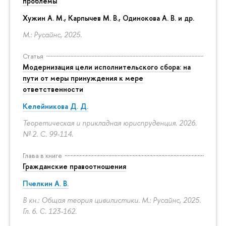
проблемы
Хужин А. М., Карпычев М. В., Одинокова А. В. и др.
М.: Русайнс, 2025.
Статья
Модернизация цели исполнительского сбора: на
пути от меры принуждения к мере
ответственности
Келейникова Д. Д.
Теоретическая и прикладная юриспруденция. 2026.
№ 2.
С. 99-114.
Глава в книге
Гражданские правоотношения
Пчелкин А. В.
В кн.: Общая теория цивилистики. М.: Русайнс, 2025.
Гл. 6.
С. 123-162.