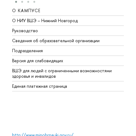
О КАМПУСЕ
ОБР
О НИУ ВШЭ – Нижний Новгород
Бакал
Руководство
Магис
Сведения об образовательной организации
Второ
Подразделения
Высше
Версия для слабовидящих
Курсы
ВШЭ для людей с ограниченными возможностями
Профе
здоровья и инвалидов
Регио
Единая платежная страница
Языко
Выпус
Обрат
http://www.minobrnauki.gov.ru/