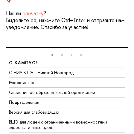
Нашли
опечатку
?
Выделите её, нажмите Ctrl+Enter и отправьте нам
уведомление. Спасибо за участие!
О КАМПУСЕ
О НИУ ВШЭ – Нижний Новгород
Б
Руководство
М
Сведения об образовательной организации
В
Подразделения
В
Версия для слабовидящих
К
ВШЭ для людей с ограниченными возможностями
П
здоровья и инвалидов
Р