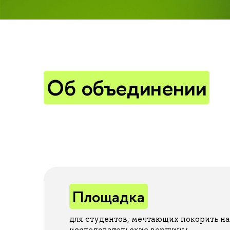
Об объединении
Площадка
для студентов, мечтающих покорить н
исследовательские вершины