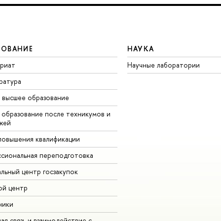
ЗОВАНИЕ
НАУКА
вриат
Научные лаборатории
ратура
 высшее образование
 образование после техникумов и
жей
повышения квалификации
сиональная переподготовка
альный центр госзакупок
ой центр
ники
ая связь и взаимодействие с