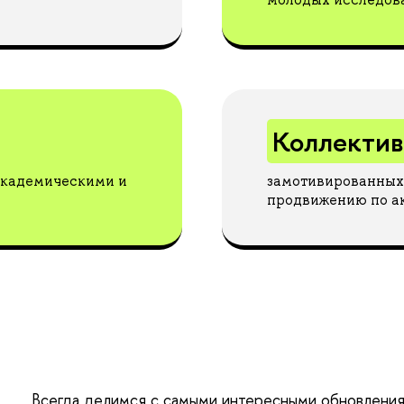
Коллектив
академическими и
замотивированных 
продвижению по а
Всегда делимся с самыми интересными обновления