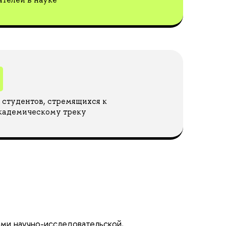
студентов, стремящихся к
кадемическому треку
ми научно-исследовательской,