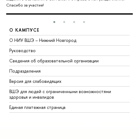
Спасибо за участие!
О КАМПУСЕ
О НИУ ВШЭ – Нижний Новгород
Б
Руководство
М
Сведения об образовательной организации
В
Подразделения
В
Версия для слабовидящих
К
ВШЭ для людей с ограниченными возможностями
П
здоровья и инвалидов
Р
Единая платежная страница
Я
В
О