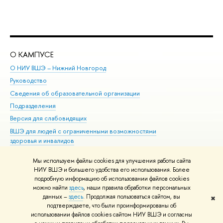
О КАМПУСЕ
ОБ
О НИУ ВШЭ – Нижний Новгород
Бак
Руководство
Маг
Сведения об образовательной организации
Вт
Подразделения
Вы
Версия для слабовидящих
Ку
ВШЭ для людей с ограниченными возможностями
Пр
здоровья и инвалидов
Рег
Единая платежная страница
Яз
Мы используем файлы cookies для улучшения работы сайта
Вы
НИУ ВШЭ и большего удобства его использования. Более
подробную информацию об использовании файлов cookies
Обр
можно найти
здесь
, наши правила обработки персональных
данных –
здесь
. Продолжая пользоваться сайтом, вы
✖
Редактору
подтверждаете, что были проинформированы об
© НИУ ВШЭ 1993–2026
Адреса и контакты
Условия использования
использовании файлов cookies сайтом НИУ ВШЭ и согласны