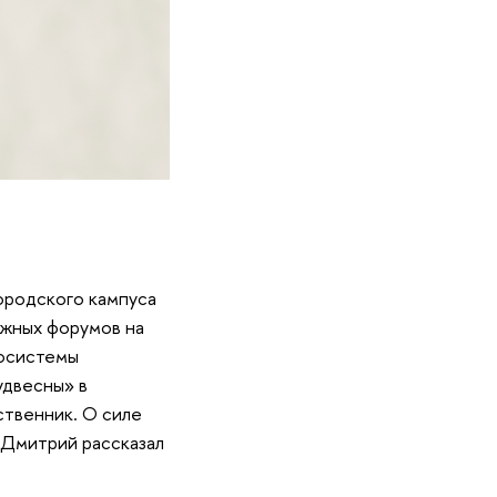
ородского кампуса
ежных форумов на
косистемы
удвесны» в
ственник. О силе
 Дмитрий рассказал