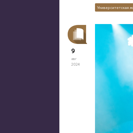
Университетская ж
9
авг
2024