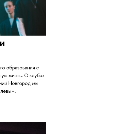
 и
го образования с
ную жизнь. О клубах
ний Новгород мы
елёвым.