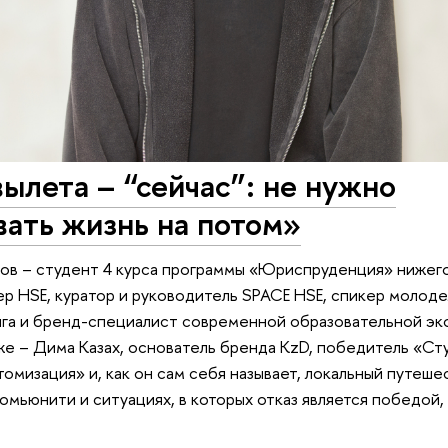
ылета – “сейчас”: не нужно
ать жизнь на потом»
ов – студент 4 курса программы «Юриспруденция» нижег
 HSE, куратор и руководитель SPACE HSE, спикер молод
нга и бренд-специалист современной образовательной э
же – Дима Казах, основатель бренда KzD, победитель «Ст
омизация» и, как он сам себя называет, локальный путеше
омьюнити и ситуациях, в которых отказ является победой,