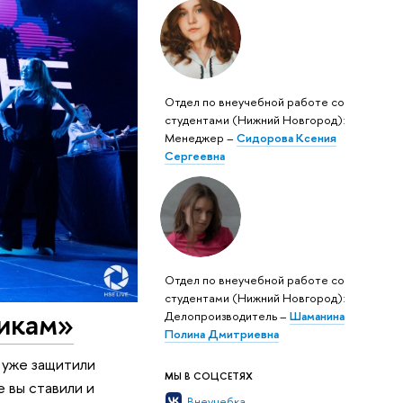
Отдел по внеучебной работе со
студентами (Нижний Новгород):
Менеджер –
Сидорова Ксения
Сергеевна
Отдел по внеучебной работе со
студентами (Нижний Новгород):
икам»
Делопроизводитель –
Шаманина
Полина Дмитриевна
ы уже защитили
МЫ В СОЦСЕТЯХ
е вы ставили и
Внеучебка