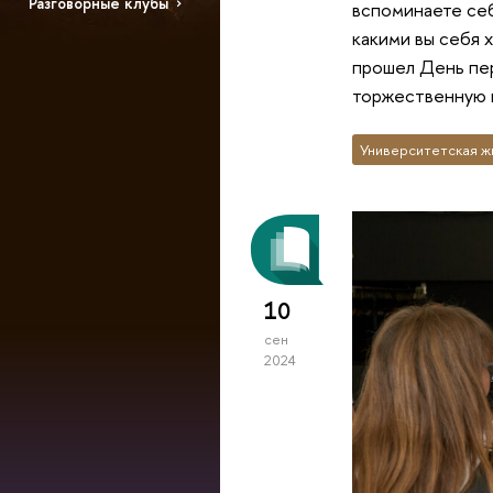
Разговорные клубы
вспоминаете себ
какими вы себя 
прошел День пе
торжественную к
Университетская ж
10
сен
2024