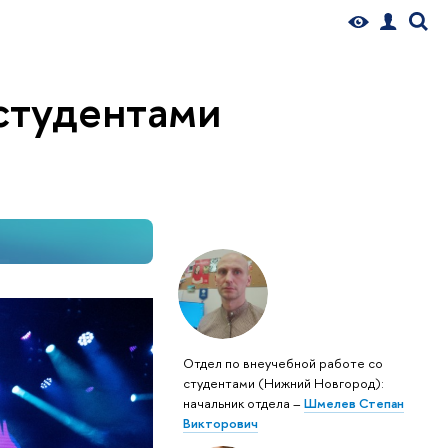
 студентами
Отдел по внеучебной работе со
студентами (Нижний Новгород):
начальник отдела –
Шмелев Степан
Викторович