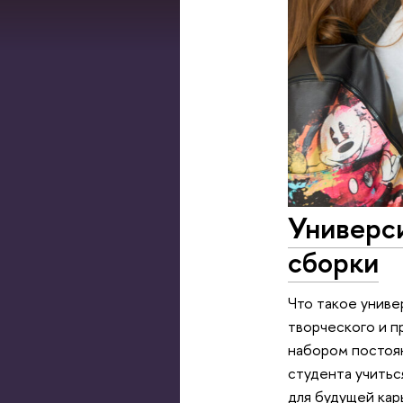
Универси
сборки
Что такое униве
творческого и п
набором постоян
студента учитьс
для будущей кар