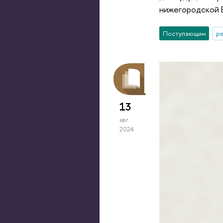
нижегородской 
Поступающим
р
13
авг
2024