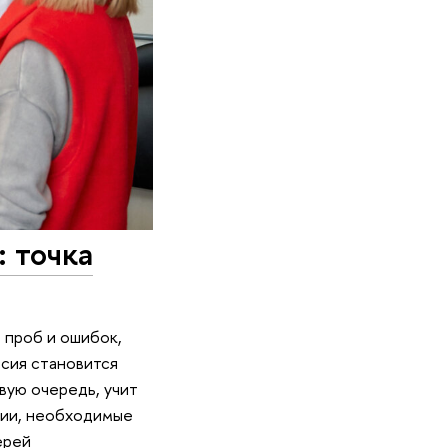
 точка
 проб и ошибок,
сия становится
вую очередь, учит
ции, необходимые
ерей