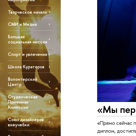
Творческое начало
СМИ и Медиа
Большая
социальная миссия
Спорт и увлечения
Школа Кураторов
Волонтерский
Центр
Студенческая
Приемная
«Мы пер
Комиссия
Союз дизайнеров
«Прямо сейчас п
внеучебки
диплом, достигли