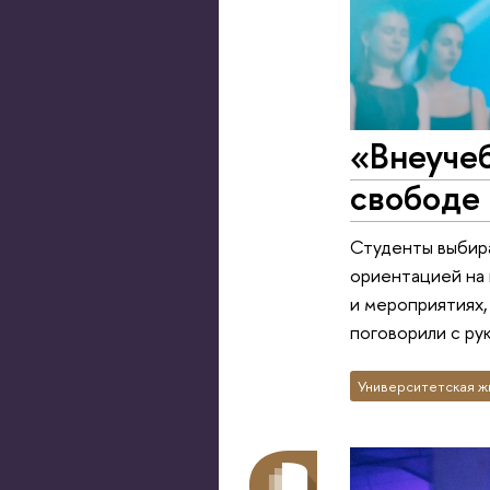
«Внеучеб
свободе 
Студенты выбира
ориентацией на 
и мероприятиях
поговорили с р
Университетская ж