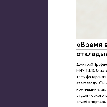
«Время в
откладыв
Дмитрий Труфан
НИУ ВШЭ. Мистер
тему фандрайзи
«техзавод». Он 
номинации «Каст
студенческого к
службе портала.