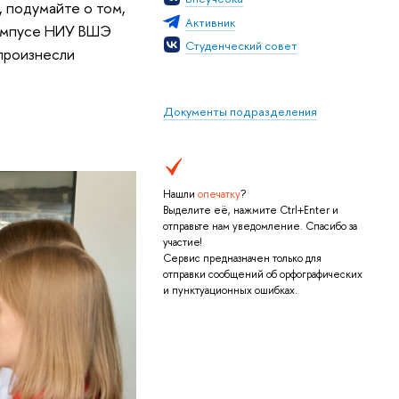
, подумайте о том,
Активник
кампусе НИУ ВШЭ
Студенческий совет
произнесли
Документы подразделения
Нашли
опечатку
?
Выделите её, нажмите Ctrl+Enter и
отправьте нам уведомление. Спасибо за
участие!
Сервис предназначен только для
отправки сообщений об орфографических
и пунктуационных ошибках.