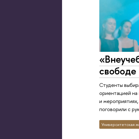
«Внеучеб
свободе 
Студенты выбира
ориентацией на 
и мероприятиях
поговорили с р
Университетская ж