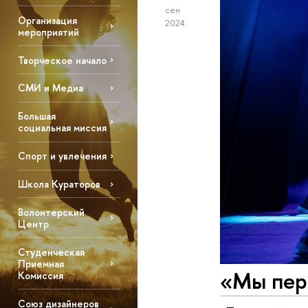
сен
Организация
2024
мероприятий
Творческое начало
СМИ и Медиа
Большая
социальная миссия
Спорт и увлечения
Школа Кураторов
Волонтерский
Центр
Студенческая
Приемная
«Мы пер
Комиссия
Союз дизайнеров