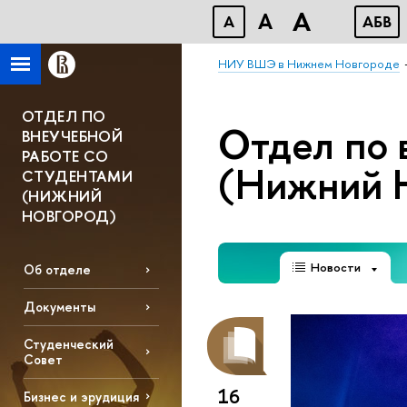
A
A
A
АБВ
НИУ ВШЭ в Нижнем Новгороде
ОТДЕЛ ПО
Отдел по 
ВНЕУЧЕБНОЙ
РАБОТЕ СО
(Нижний 
СТУДЕНТАМИ
(НИЖНИЙ
НОВГОРОД)
Новости
Об отделе
Документы
Студенческий
Совет
16
Бизнес и эрудиция