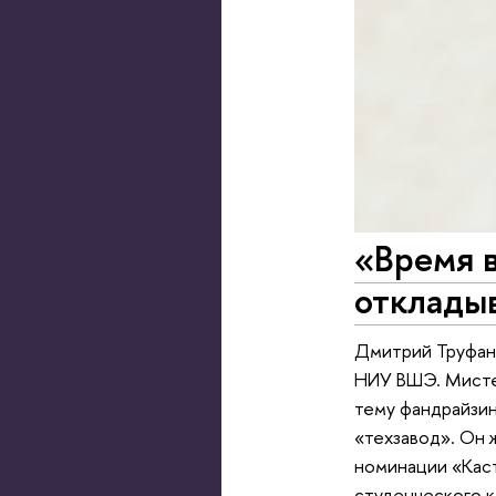
«Время в
откладыв
Дмитрий Труфан
НИУ ВШЭ. Мистер
тему фандрайзи
«техзавод». Он 
номинации «Каст
студенческого к