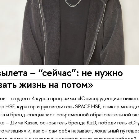
ылета – “сейчас”: не нужно
ать жизнь на потом»
ов – студент 4 курса программы «Юриспруденция» нижег
 HSE, куратор и руководитель SPACE HSE, спикер молод
нга и бренд-специалист современной образовательной э
же – Дима Казах, основатель бренда KzD, победитель «Ст
омизация» и, как он сам себя называет, локальный путеше
омьюнити и ситуациях, в которых отказ является победой,