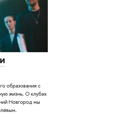
 и
го образования с
ную жизнь. О клубах
ний Новгород мы
елёвым.