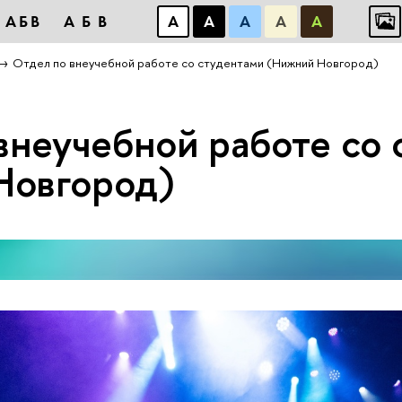
АБВ
АБВ
А
А
А
А
А
Отдел по внеучебной работе со студентами (Нижний Новгород)
внеучебной работе со
Новгород)