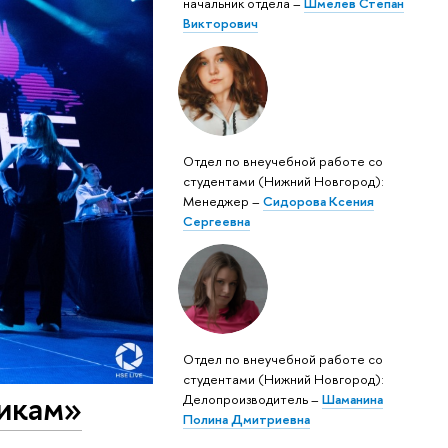
начальник отдела –
Шмелев Степан
Викторович
Отдел по внеучебной работе со
студентами (Нижний Новгород):
Менеджер –
Сидорова Ксения
Сергеевна
Отдел по внеучебной работе со
студентами (Нижний Новгород):
икам»
Делопроизводитель –
Шаманина
Полина Дмитриевна