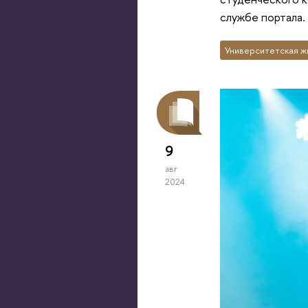
службе портала.
Университетская ж
9
авг
2024