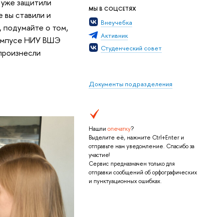
ы уже защитили
МЫ В СОЦСЕТЯХ
е вы ставили и
Внеучебка
, подумайте о том,
Активник
кампусе НИУ ВШЭ
Студенческий совет
произнесли
Документы подразделения
Нашли
опечатку
?
Выделите её, нажмите Ctrl+Enter и
отправьте нам уведомление. Спасибо за
участие!
Сервис предназначен только для
отправки сообщений об орфографических
и пунктуационных ошибках.