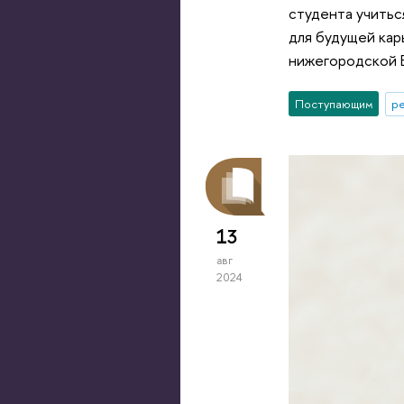
студента учитьс
для будущей кар
нижегородской 
Поступающим
р
13
авг
2024