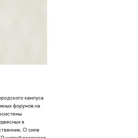
ородского кампуса
ежных форумов на
косистемы
удвесны» в
ственник. О силе
 Дмитрий рассказал