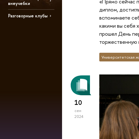
«Прямо сейчас п
внеучебки
диплом, достигли
Разговорные клубы
вспоминаете себ
какими вы себя 
прошел День пе
торжественную к
Университетская ж
10
сен
2024