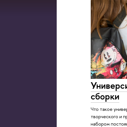
Универси
сборки
Что такое униве
творческого и п
набором постоян