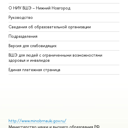
О НИУ ВШЭ – Нижний Новгород
Б
Руководство
М
Сведения об образовательной организации
В
Подразделения
В
Версия для слабовидящих
К
ВШЭ для людей с ограниченными возможностями
П
здоровья и инвалидов
Р
Единая платежная страница
Я
В
О
http://www.minobrnauki.gov.ru/
Министерство науки и высшего образования РФ