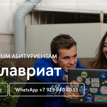
туриентам - Нижний Новгород
Программы бакалавриата
Стоимо
ЫМ АБИТУРИЕНТАМ
лавриат
с
WhatsApp +7 915 940 80 53