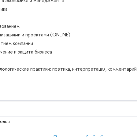
а в экономике и менеджменте
ика
зованием
низациями и проектами (ONLINE)
итием компании
чение и защита бизнеса
ологические практики: поэтика, интерпретация, комментарий
воло