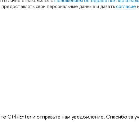
что лично ознакомился с
Положением об обработке персональ
е предоставлять свои персональные данные и давать
согласие
н
е Ctrl+Enter и отправьте нам уведомление. Спасибо за у