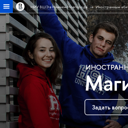
НИУ ВШЭ в Нижнем Новгороде
Иностранным аби
ИНОСТРАНН
Маг
Задать вопро