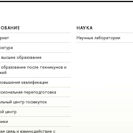
ЗОВАНИЕ
НАУКА
вриат
Научные лаборатории
ратура
высшее образование
образование после техникумов и
жей
повышения квалификации
сиональная переподготовка
альный центр госзакупок
ой центр
ники
ая связь и взаимодействие с