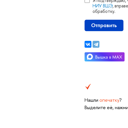
Я подтверждаю, 
НИУ ВШЭ
, вправ
обработку.
Отправить
Нашли
опечатку
?
ыделите её, нажмит