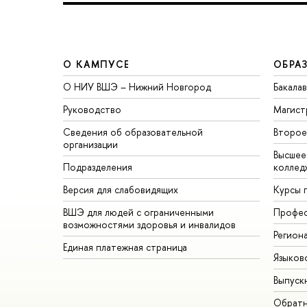
О КАМПУСЕ
ОБРА
О НИУ ВШЭ – Нижний Новгород
Бакала
Руководство
Магист
Сведения об образовательной
торое 
организации
ысшее 
Подразделения
коллед
ерсия для слабовидящих
Курсы 
ШЭ для людей с ограниченными
Профес
озможностями здоровья и инвалидо
Регион
Единая платежная страница
Языков
ыпуск
Обратн