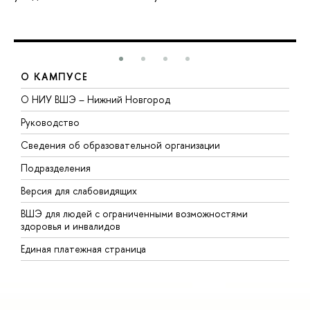
О КАМПУСЕ
О НИУ ВШЭ – Нижний Новгород
Б
Руководство
М
Сведения об образовательной организации
В
Подразделения
В
Версия для слабовидящих
К
ВШЭ для людей с ограниченными возможностями
П
здоровья и инвалидов
Р
Единая платежная страница
Я
В
О