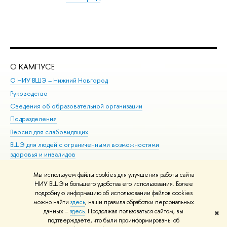
О КАМПУСЕ
ОБ
О НИУ ВШЭ – Нижний Новгород
Бак
Руководство
Маг
Сведения об образовательной организации
Вт
Подразделения
Вы
Версия для слабовидящих
Ку
ВШЭ для людей с ограниченными возможностями
Пр
здоровья и инвалидов
Рег
Единая платежная страница
Яз
Мы используем файлы cookies для улучшения работы сайта
Вы
НИУ ВШЭ и большего удобства его использования. Более
подробную информацию об использовании файлов cookies
Обр
можно найти
здесь
, наши правила обработки персональных
данных –
здесь
. Продолжая пользоваться сайтом, вы
✖
Редактору
подтверждаете, что были проинформированы об