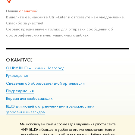
Нашли
опечатку
?
Выделите её, нажмите Ctrl+Enter и отправьте нам уведомление.
Спасибо за участие!
Сервис предназначен только для отправки сообщений об
орфографических и пунктуационных ошибках.
О КАМПУСЕ
ОБ
О НИУ ВШЭ – Нижний Новгород
Бак
Руководство
Маг
Сведения об образовательной организации
Вт
Подразделения
Вы
Версия для слабовидящих
Ку
ВШЭ для людей с ограниченными возможностями
Пр
здоровья и инвалидов
Рег
Единая платежная страница
Яз
Мы используем файлы cookies для улучшения работы сайта
Вы
НИУ ВШЭ и большего удобства его использования. Более