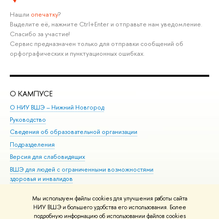
Нашли
опечатку
?
Выделите её, нажмите Ctrl+Enter и отправьте нам уведомление.
Спасибо за участие!
Сервис предназначен только для отправки сообщений об
орфографических и пунктуационных ошибках.
О КАМПУСЕ
ОБ
О НИУ ВШЭ – Нижний Новгород
Бак
Руководство
Маг
Сведения об образовательной организации
Вт
Подразделения
Вы
Версия для слабовидящих
Ку
ВШЭ для людей с ограниченными возможностями
Пр
здоровья и инвалидов
Рег
Единая платежная страница
Яз
Мы используем файлы cookies для улучшения работы сайта
Вы
НИУ ВШЭ и большего удобства его использования. Более
подробную информацию об использовании файлов cookies
Обр