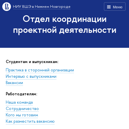
НИУ ВШЭ в Нижнем Новгороде
Меню
Отдел координации
проектной деятельности
Студентам и выпускникам:
Практика в сторонней организации
Интервью с выпускниками
Вакансии
Работодателям:
Наша команда
Сотрудничество
Кого мы готовим
Как разместить вакансию