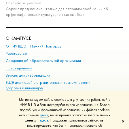
Спасибо за участие!
Сервис предназначен только для отправки сообщений об
орфографических и пунктуационных ошибках.
О КАМПУСЕ
ОБ
О НИУ ВШЭ – Нижний Новгород
Бак
Руководство
Маг
Сведения об образовательной организации
Вт
Подразделения
Вы
Версия для слабовидящих
Ку
ВШЭ для людей с ограниченными возможностями
Пр
здоровья и инвалидов
Рег
Единая платежная страница
Яз
Мы используем файлы cookies для улучшения работы сайта
Вы
НИУ ВШЭ и большего удобства его использования. Более
подробную информацию об использовании файлов cookies
Обр
можно найти
здесь
, наши правила обработки персональных
данных –
здесь
. Продолжая пользоваться сайтом, вы
✖
Редактору
подтверждаете, что были проинформированы об