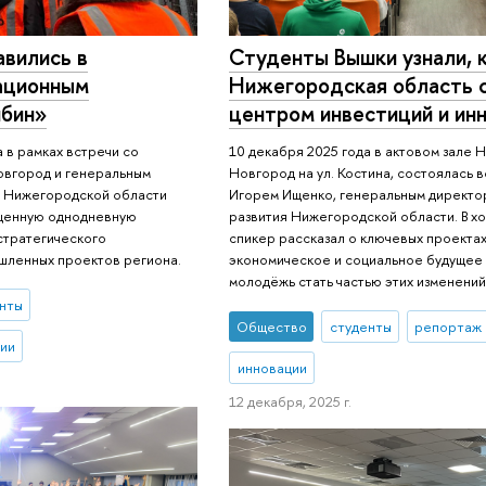
вились в
Студенты Вышки узнали, 
ационным
Нижегородская область 
бин»
центром инвестиций и ин
 в рамках встречи со
10 декабря 2025 года в актовом зале
овгород и генеральным
Новгород на ул. Костина, состоялась в
я Нижегородской области
Игорем Ищенко, генеральным директ
щенную однодневную
развития Нижегородской области. В х
 стратегического
спикер рассказал о ключевых проекта
шленных проектов региона.
экономическое и социальное будущее 
молодёжь стать частью этих изменений
нты
Общество
студенты
репортаж 
ии
инновации
12 декабря, 2025 г.