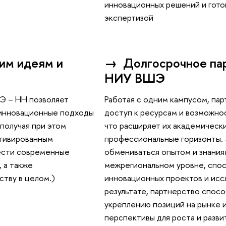
инновационных решений и гото
экспертизой
им идеям и
→
Долгосрочное па
НИУ ВШЭ
Э – НН позволяет
Работая с одним кампусом, па
 инновационные подходы
доступ к ресурсам и возможно
 получая при этом
что расширяет их академическ
отивированным
профессиональные горизонты. 
ести современные
обмениваться опытом и знания
 а также
межрегиональном уровне, спос
тву в целом.)
инновационных проектов и исс
результате, партнерство спос
укреплению позиций на рынке 
перспективы для роста и разви