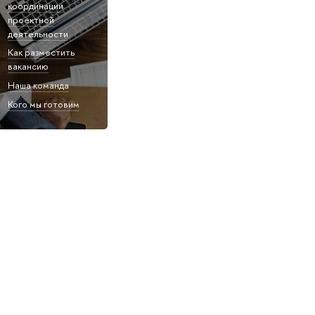
координации
проектной
деятельности
Как разместить
вакансию
Наша команда
Кого мы готовим