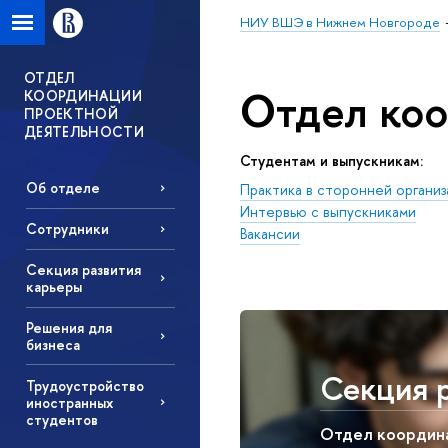
НИУ ВШЭ в Нижнем Новгороде
ОТДЕЛ
Отдел коо
КООРДИНАЦИИ
ПРОЕКТНОЙ
ДЕЯТЕЛЬНОСТИ
Студентам и выпускникам:
Об отделе
Практика в сторонней организ
Интервью с выпускниками
Сотрудники
Вакансии
Секция развития
карьеры
Решения для
бизнеса
Секция р
Трудоустройство
иностранных
студентов
Отдел координац