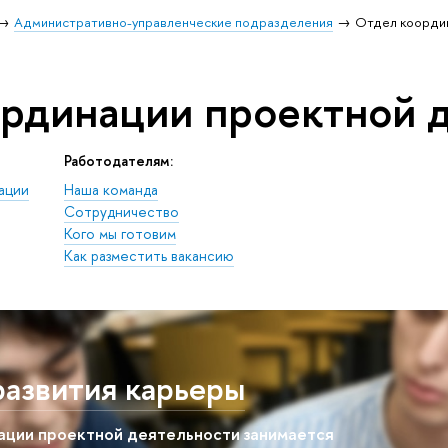
Административно-управленческие подразделения
Отдел коорди
рдинации проектной 
Работодателям:
ации
Наша команда
Сотрудничество
Кого мы готовим
Как разместить вакансию
азвития карьеры
ии проектной деятельности занимается