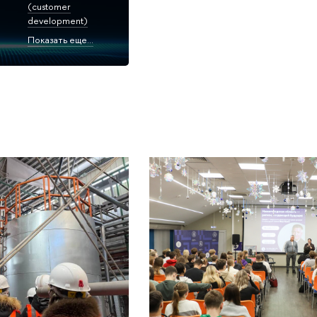
(customer
development)
Показать еще...