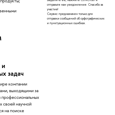
 продукты;
отправьте нам уведомление. Спасибо за
участие!
твенными
Сервис предназначен только для
отправки сообщений об орфографических
и пунктуационных ошибках.
м
 и
ых задач
ире компании
чами, выходящими за
и профессиональных
ах своей научной
ся на поиске