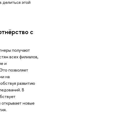
в делиться этой
ртнёрство с
ртнеры получают
стям всех филиалов,
ие и
Это позволяет
ми на
обствуя развитию
ледований. В
обствует
и открывает новые
тия.