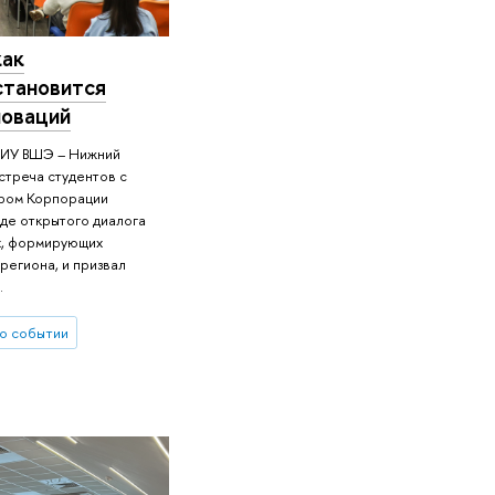
как
становится
новаций
 НИУ ВШЭ – Нижний
стреча студентов с
ором Корпорации
оде открытого диалога
х, формирующих
региона, и призвал
.
о событии