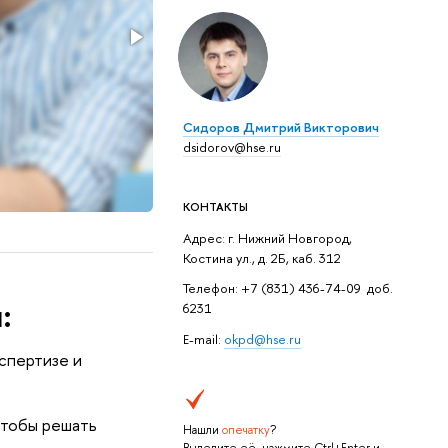
Отдел координации проект
подразделение НИУ ВШЭ, соз
экспертизе и возможностям 
участников рынка.
Сидоров Дмитрий Викторович
dsidorov@hse.ru
КОНТАКТЫ
Адрес: г. Нижний Новгород,
Костина ул., д. 2Б, каб. 312
Телефон: +7 (831) 436-74-09 доб.
:
6231
E-mail:
okpd@hse.ru
спертизе и
чтобы решать
Нашли
опечатку
?
Выделите её, нажмите Ctrl+Enter и