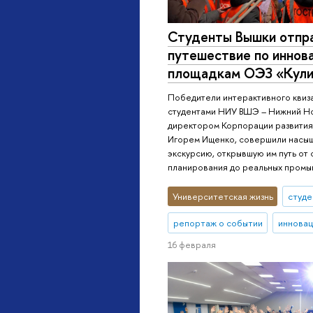
Студенты Вышки отпра
путешествие по иннов
площадкам ОЭЗ «Кули
Победители интерактивного квиза
студентами НИУ ВШЭ – Нижний Н
директором Корпорации развити
Игорем Ищенко, совершили насы
экскурсию, открывшую им путь от
планирования до реальных промы
Университетская жизнь
студе
репортаж о событии
инновац
16 февраля