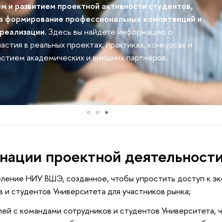
и развитием проектной активности студентов,
 формирование профессиональных компетенций и
еализации.
Здесь вы найдёте информацию о
тия в реальных проектах, практиках, конкурсах и
стием академических и внешних партнёров.
нации проектной деятельности
ление НИУ ВШЭ, созданное, чтобы упростить доступ к эк
 и студентов Университета для участников рынка;
ей с командами сотрудников и студентов Университета, 