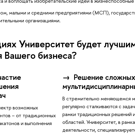
а и воплощать изобретательские идеи в жизнеспособные
сом, малыми и средними предприятиями (МСП), государс
ительными организациями.
циях Университет будет лучши
 Вашего бизнеса?
частие
→
Решение сложных
шения
мультидисциплинарн
ач
В стремительно меняющемся м
регулярно сталкиваются с зада
пектр возможных
рамки традиционных решений 
нтов – от традиционных
областей. Университет, в рамк
акатонов и выполнения
деятельности, специализирует