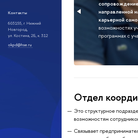
сопровождением 
направленной на
Контакты
карьерной самор
603155, г. Нижний
возможностях учас
Новгород,
программах с уча
ул. Костина, 2Б, к. 312
okpd@hse.ru
Отдел коорди
Это структурное подразде
возможностям сотрудников
Связывает предпринимател