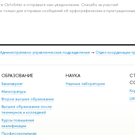
е Ctrl+Enter и отправьте нам уведомление. Спасибо за участие!
н только для отправки сообщений об орфографических и пунктуационных
Административно-управленческие подразделения
→
Отдел координации п
ОБРАЗОВАНИЕ
НАУКА
С
С
Бакалавриат
Научные лаборатории
Ко
Магистратура
LM
Второе высшее образование
Высшее образование после
техникумов и колледжей
Курсы повышения
квалификации
Профессиональная