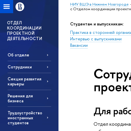
НИУ ВШЭ в Нижнем Новгороде
с Отделом координации проектн
ОТДЕЛ
Студентам и выпускникам:
КООРДИНАЦИИ
Практика в сторонней организ
ПРОЕКТНОЙ
ДЕЯТЕЛЬНОСТИ
Интервью с выпускниками
Вакансии
Об отделе
Сотрудники
Сотру
Секция развития
проек
карьеры
Решения для
бизнеса
Для раб
Трудоустройство
иностранных
студентов
Отдел координац