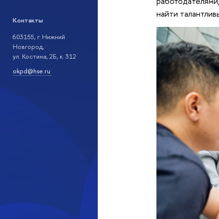
работодателями,
найти талантли
Контакты
603155, г. Нижний
Новгород,
ул. Костина, 2Б, к. 312
okpd@hse.ru