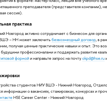
иятия в формате: мастер-класс, лекция вне учебного вре
глашенного преподавателя (представителя компании), нет
вая сессия).
ьная практика
й Новгород активно сотрудничает с бизнесом для орган
 ВШЭ – НН может заключить
безвозмездный договор
, в р
ании, получая ценные практические навыки и опыт. Это во
 будущими профессионалами и поддержать развитие квал
типовой формой
и направьте запрос на почту
okpd@hse.ru
и
тажировки
стройства студентов НИУ ВШЭ - Нижний Новгород, Отдел
я информации о вакансиях, стажировках, конкурсах и про
нтакте
HSE Career Center - Нижний Новгород