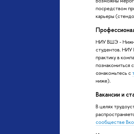
Возможны меропр
посредством при
карьеры (стендо
Профессионал
НИУ ВШЭ - Нижни
студентов. НИУ
практику в комп
познакомиться с
ознакомьтесь с
ниже).
Вакансии и с
В целях трудоу
распространяетс
сообществе Вко