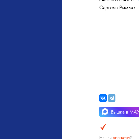
Саргсян Римме 
Нашли
опечатку
?