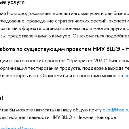
ые услуги
й Новгород оказывает консалтинговые услуги для бизнеса
ледование, проведение стратегических сессий, эксперти
ратегий в формате организационных игр и многие другие 
зы, представленными в кампусе. Ознакомиться подробне
работа по существующим проектам НИУ ВШЭ - 
ации стратегических проектов “Приоритет 2030” бизнесо
 организация тестирования продукта, поддержка выхода те
 инвесторов и пр. Ознакомиться с проектами можно по
с
ы
тва Вы можете написать на нашу общую почту
okpd@hse.r
оектной деятельности НИУ ВШЭ - Нижний Новгород:
apshenko@hse.ru