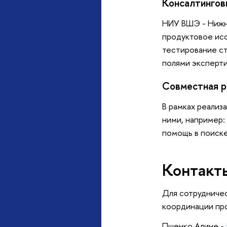
Консалтингов
НИУ ВШЭ - Нижни
продуктовое исс
тестирование ст
полями эксперти
Совместная 
В рамках реализ
ними, например:
помощь в поиске
Контакт
Для сотрудничес
координации пр
Пшенко Алине -