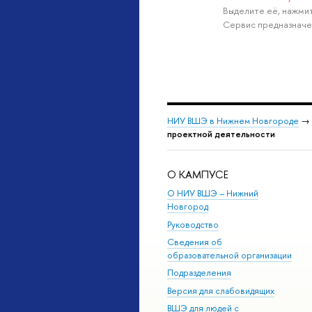
Выделите её, нажмит
Сервис предназначе
НИУ ВШЭ в Нижнем Новгороде
→
проектной деятельности
О КАМПУСЕ
О НИУ ВШЭ – Нижний
Новгород
Руководство
Сведения об
образовательной организации
Подразделения
Версия для слабовидящих
ВШЭ для людей с