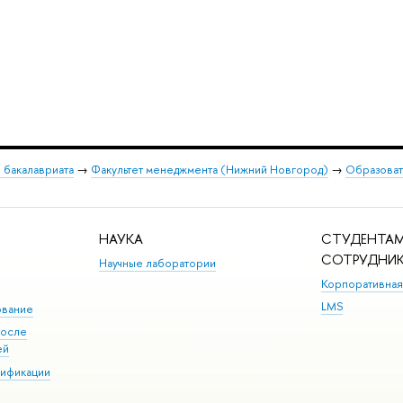
 бакалавриата
→
Факультет менеджмента (Нижний Новгород)
→
Образоват
НАУКА
СТУДЕНТАМ
СОТРУДНИ
Научные лаборатории
Корпоративная
LMS
ование
после
ей
лификации