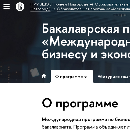
НИУ ВШЭ в Нижнем Новгороде
Образовательные 
Новгород)
Образовательная программа «Междунар
Бакалаврская 
«Международн
бизнесу и эко
О программе
Абитуриентам
О программе
Международная программа по бизнес
бакалавриата. Программа объединяет л