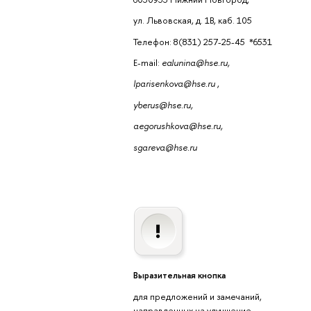
ул. Львовская, д. 1В, каб. 105
Телефон: 8(831) 257-25-45 *6531
E-mail:
ealunina@hse.ru,
lparisenkova@hse.ru
,
yberus@hse.ru,
aegorushkova@hse.ru,
sgareva@hse.ru
Выразительная кнопка
для предложений и замечаний,
направленных на улучшение