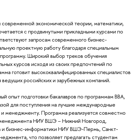
и современной экономической теории, математики,
сочетается с продвинутыми прикладными курсами по
тветствуют запросам современного бизнес-
еальную проектную работу благодаря специальным
 программу. Широкий выбор треков обучения
ьных курсов исходя из своих предпочтений по
амма готовит высококвалифицированных специалистов
 ведущих российских и зарубежных компаний.
ый опыт подготовки бакалавров по программам BBA,
 базой для поступления на лучшие международные
 и менеджменту. Программа реализуется совместно
м менеджмента НИУ ВШЭ – Нижний Новгород,
а и бизнес-информатики НИУ ВШЭ-Пермь, Санкт-
неджмента, что позволяет предлагать студентам