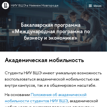
НИУ ВШЭ в Нижнем Новгороде
Меню
Бакалаврская программа
«Международная программа по
бизнесу и экономике»
Академическая мобильность
Студенты НИУ ВШЭ имеют уникальную возможность
воспользоваться академической мобильностью как
внутри кампусов, так и в общемировом масштабе.
На основании
Положения об академической
мобильности студентов НИУ ВШЭ
, академической
мобильностью считается получение студентами