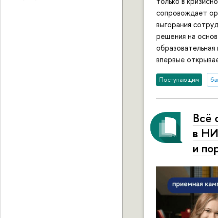
только в кризисн
сопровождает ор
выгорания сотруд
решения на основ
образовательная 
впервые открыва
Поступающим
ба
Всё 
в НИ
и по