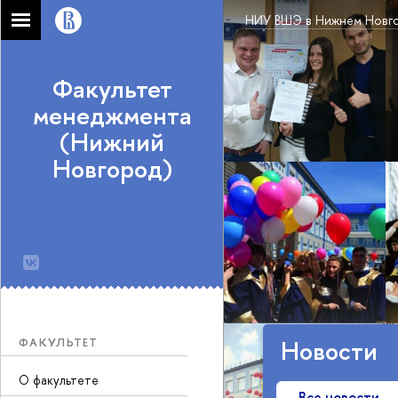
НИУ ВШЭ в Нижнем Новг
Факультет
менеджмента
(Нижний
Новгород)
ФАКУЛЬТЕТ
Новости
О факультете
Все новости