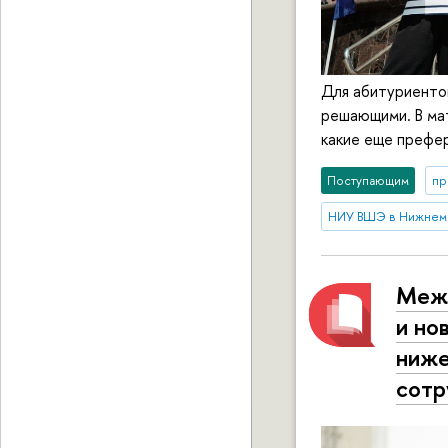
Для абитуриентов
решающими. В мат
какие еще префе
Поступающим
пр
НИУ ВШЭ в Нижнем
Межд
и но
ниже
сотр