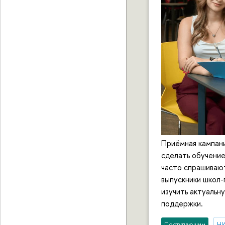
Приёмная кампани
сделать обучени
часто спрашивают
выпускники школ-
изучить актуальн
поддержки.
Поступающим
НИ