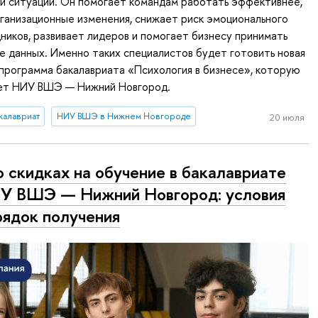
ой ситуации. Он помогает командам работать эффективнее,
ганизационные изменения, снижает риск эмоционального
ников, развивает лидеров и помогает бизнесу принимать
е данных. Именно таких специалистов будет готовить новая
программа бакалавриата «Психология в бизнесе», которую
ет НИУ ВШЭ — Нижний Новгород.
калавриат
НИУ ВШЭ в Нижнем Новгороде
20 июля
о скидках на обучение в бакалавриате
У ВШЭ — Нижний Новгород: условия
рядок получения