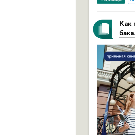
Как 
бака