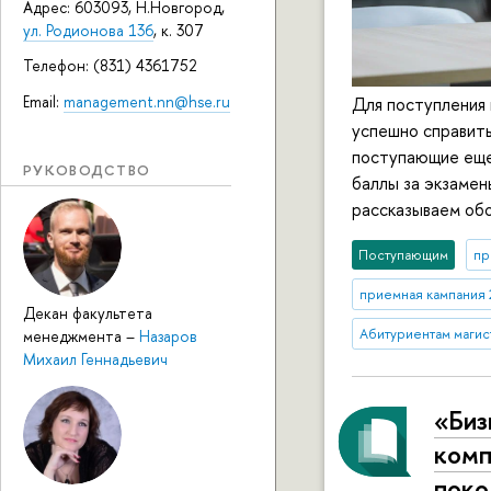
Адрес: 603093, Н.Новгород,
ул. Родионова 136
, к. 307
Телефон: (831) 4361752
Email:
management.nn@hse.ru
Для поступления
успешно справит
поступающие еще
РУКОВОДСТВО
баллы за экзамен
рассказываем об
Поступающим
пр
приемная кампания 
Декан факультета
Абитуриентам маги
менеджмента
–
Назаров
Михаил Геннадьевич
«Биз
комп
поко