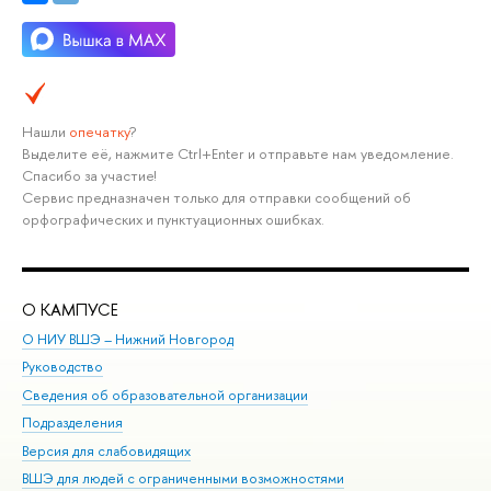
Нашли
опечатку
?
Выделите её, нажмите Ctrl+Enter и отправьте нам уведомление.
Спасибо за участие!
Сервис предназначен только для отправки сообщений об
орфографических и пунктуационных ошибках.
О КАМПУСЕ
ОБ
О НИУ ВШЭ – Нижний Новгород
Бак
Руководство
Маг
Сведения об образовательной организации
Вт
Подразделения
Вы
Версия для слабовидящих
Ку
ВШЭ для людей с ограниченными возможностями
Пр