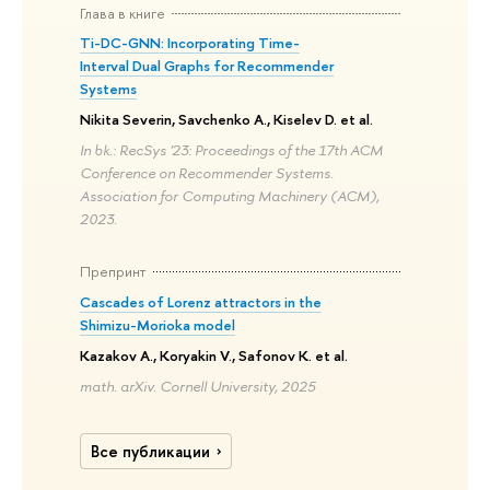
Глава в книге
Ti-DC-GNN: Incorporating Time-
Interval Dual Graphs for Recommender
Systems
Nikita Severin, Savchenko A., Kiselev D. et al.
In bk.: RecSys '23: Proceedings of the 17th ACM
Conference on Recommender Systems.
Association for Computing Machinery (ACM),
2023.
Препринт
Cascades of Lorenz attractors in the
Shimizu-Morioka model
Kazakov A., Koryakin V., Safonov K. et al.
math. arXiv. Cornell University, 2025
Все публикации