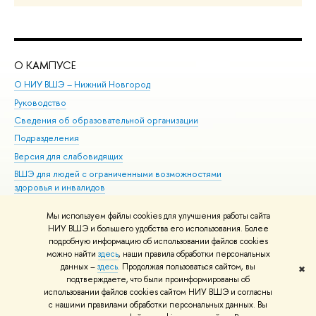
О КАМПУСЕ
ОБ
О НИУ ВШЭ – Нижний Новгород
Бак
Руководство
Маг
Сведения об образовательной организации
Вт
Подразделения
Вы
Версия для слабовидящих
Ку
ВШЭ для людей с ограниченными возможностями
Пр
здоровья и инвалидов
Рег
Единая платежная страница
Яз
Мы используем файлы cookies для улучшения работы сайта
Вы
НИУ ВШЭ и большего удобства его использования. Более
подробную информацию об использовании файлов cookies
Обр
можно найти
здесь
, наши правила обработки персональных
данных –
здесь
. Продолжая пользоваться сайтом, вы
✖
Редактору
подтверждаете, что были проинформированы об
© НИУ ВШЭ 1993–2026
Адреса и контакты
Условия использования
использовании файлов cookies сайтом НИУ ВШЭ и согласны
с нашими правилами обработки персональных данных. Вы
материалов
Политика конфиденциальности
Карта сайта