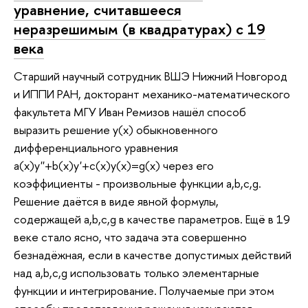
уравнение, считавшееся
неразрешимым (в квадратурах) с 19
века
Старший научный сотрудник ВШЭ Нижний Новгород
и ИППИ РАН, докторант механико-математического
факультета МГУ Иван Ремизов нашёл способ
выразить решение y(x) обыкновенного
дифференциального уравнения
a(x)y''+b(x)y'+c(x)y(x)=g(x) через его
коэффициенты - произвольные функции a,b,c,g.
Решение даётся в виде явной формулы,
содержащей a,b,c,g в качестве параметров. Ещё в 19
веке стало ясно, что задача эта совершенно
безнадёжная, если в качестве допустимых действий
над a,b,c,g использовать только элементарные
функции и интегрирование. Получаемые при этом