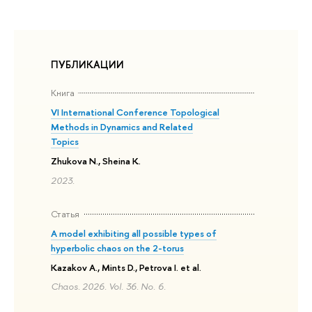
ПУБЛИКАЦИИ
Книга
VI International Conference Topological
Methods in Dynamics and Related
Topics
Zhukova N., Sheina K.
2023.
Статья
A model exhibiting all possible types of
hyperbolic chaos on the 2-torus
Kazakov A., Mints D., Petrova I. et al.
Chaos. 2026. Vol. 36. No. 6.