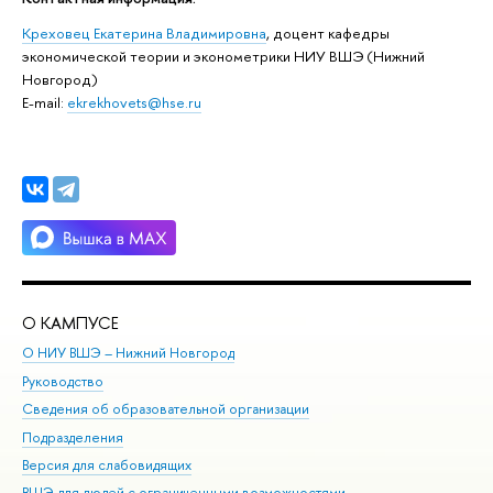
Креховец Екатерина Владимировна
, доцент кафедры
экономической теории и эконометрики НИУ ВШЭ (Нижний
Новгород)
Е-mail:
ekrekhovets@hse.ru
О КАМПУСЕ
ОБ
О НИУ ВШЭ – Нижний Новгород
Бак
Руководство
Маг
Сведения об образовательной организации
Вт
Подразделения
Вы
Версия для слабовидящих
Ку
ВШЭ для людей с ограниченными возможностями
Пр