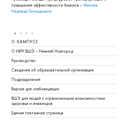
повышения эффективности бизнеса
–
Малова
Надежда Геннадьевна
О КАМПУСЕ
ОБР
О НИУ ВШЭ – Нижний Новгород
Бакал
Руководство
Магис
Сведения об образовательной организации
Второ
Подразделения
Высше
Версия для слабовидящих
Курсы
ВШЭ для людей с ограниченными возможностями
Профе
здоровья и инвалидов
Регио
Единая платежная страница
Языко
Выпус