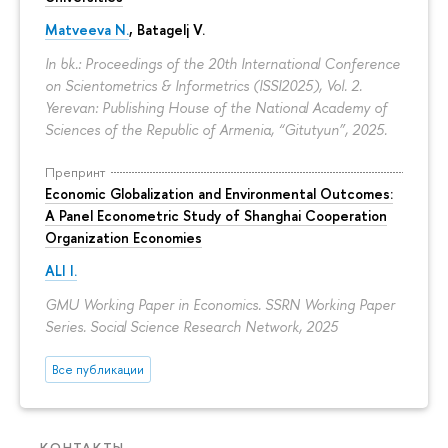
Matveeva N.
,
Batagelj V.
In bk.: Proceedings of the 20th International Conference
on Scientometrics & Informetrics (ISSI2025), Vol. 2.
Yerevan: Publishing House of the National Academy of
Sciences of the Republic of Armenia, “Gitutyun”, 2025.
Препринт
Economic Globalization and Environmental Outcomes:
A Panel Econometric Study of Shanghai Cooperation
Organization Economies
ALI I.
GMU Working Paper in Economics. SSRN Working Paper
Series. Social Science Research Network, 2025
Все публикации
КОНТАКТЫ