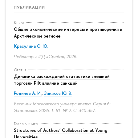
ПУБЛИКАЦИИ
Книга
Общие экономические интересы и противоречия в
Арктическом регионе
Красулина О. Ю.
Чебоксары: ИД «Среда», 2026.
Статья
Динамика расхождений статистики внешней
торговли РФ: влияние санкций
Родичев А. И.
,
Зиняков Ю. В.
Вестник Московского университета. Серия 6:
Экономика. 2026. Т. 61. № 2.
С. 340-357.
Глава в книге
Structures of Authors’ Collaboration at Young
Universities