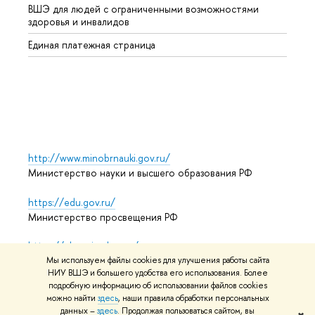
ВШЭ для людей с ограниченными возможностями
Профе
здоровья и инвалидов
Регио
Единая платежная страница
Языко
Выпус
Обрат
http://www.minobrnauki.gov.ru/
Министерство науки и высшего образования РФ
https://edu.gov.ru/
Министерство просвещения РФ
https://elearning.hse.ru/mooc
Массовые открытые онлайн-курсы
Мы используем файлы cookies для улучшения работы сайта
НИУ ВШЭ и большего удобства его использования. Более
подробную информацию об использовании файлов cookies
можно найти
здесь
, наши правила обработки персональных
данных –
здесь
. Продолжая пользоваться сайтом, вы
© НИУ ВШЭ 1993–2026
Адреса и контакты
Условия