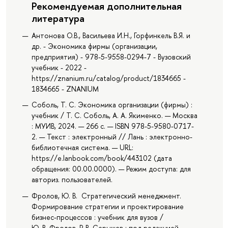
Рекомендуемая дополнительная
литература
Антонова О.В., Васильева И.Н., Горфинкель В.Я. и
др. - Экономика фирмы (организации,
предприятия) - 978-5-9558-0294-7 - Вузовский
учебник - 2022 -
https://znanium.ru/catalog/product/1834665 -
1834665 - ZNANIUM
Соболь, Т. С. Экономика организации (фирмы) :
учебник / Т. С. Соболь, А. А. Якименко. — Москва
: МУИВ, 2024. — 266 с. — ISBN 978-5-9580-0717-
2. — Текст : электронный // Лань : электронно-
библиотечная система. — URL:
https://e.lanbook.com/book/443102 (дата
обращения: 00.00.0000). — Режим доступа: для
авториз. пользователей.
Фролов, Ю. В. Стратегический менеджмент.
Формирование стратегии и проектирование
бизнес-процессов : учебник для вузов /
Ю. В. Фролов, Р. В. Серышев ; под редакцией