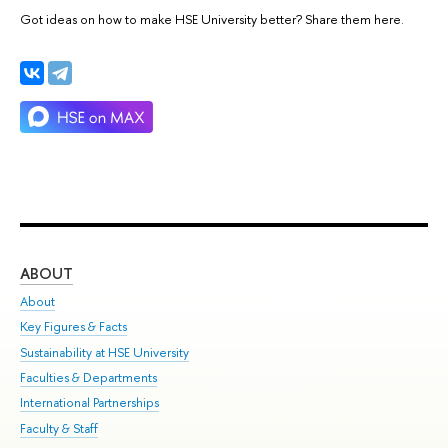
Got ideas on how to make HSE University better? Share them here.
ABOUT
ST
About
Adm
Key Figures & Facts
Pr
Sustainability at HSE University
Un
Faculties & Departments
Gr
International Partnerships
Ex
Faculty & Staff
Su