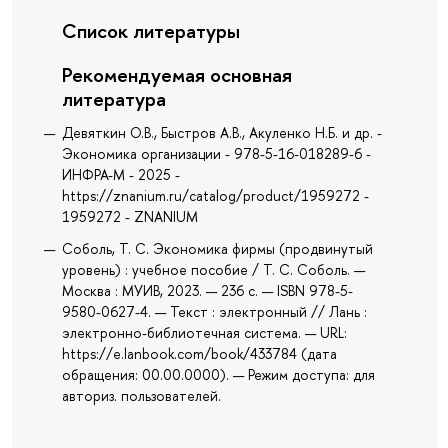
Список литературы
Рекомендуемая основная
литература
Девяткин О.В., Быстров А.В., Акуленко Н.Б. и др. -
Экономика организации - 978-5-16-018289-6 -
ИНФРА-М - 2025 -
https://znanium.ru/catalog/product/1959272 -
1959272 - ZNANIUM
Соболь, Т. С. Экономика фирмы (продвинутый
уровень) : учебное пособие / Т. С. Соболь. —
Москва : МУИВ, 2023. — 236 с. — ISBN 978-5-
9580-0627-4. — Текст : электронный // Лань :
электронно-библиотечная система. — URL:
https://e.lanbook.com/book/433784 (дата
обращения: 00.00.0000). — Режим доступа: для
авториз. пользователей.