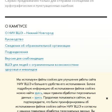
Сервис предназначен только для отправки сообщений об
орфографических и пунктуационных ошибках.
О КАМПУСЕ
ОБ
О НИУ ВШЭ – Нижний Новгород
Бак
Руководство
Маг
Сведения об образовательной организации
Вт
Подразделения
Вы
Версия для слабовидящих
Ку
ВШЭ для людей с ограниченными возможностями
Пр
здоровья и инвалидов
Рег
Единая платежная страница
Яз
Мы используем файлы cookies для улучшения работы сайта
Вы
НИУ ВШЭ и большего удобства его использования. Более
подробную информацию об использовании файлов cookies
Обр
можно найти
здесь
, наши правила обработки персональных
данных –
здесь
. Продолжая пользоваться сайтом, вы
✖
Редактору
подтверждаете, что были проинформированы об
© НИУ ВШЭ 1993–2026
Адреса и контакты
Условия использования
использовании файлов cookies сайтом НИУ ВШЭ и согласны
с нашими правилами обработки персональных данных. Вы
материалов
Политика конфиденциальности
Карта сайта