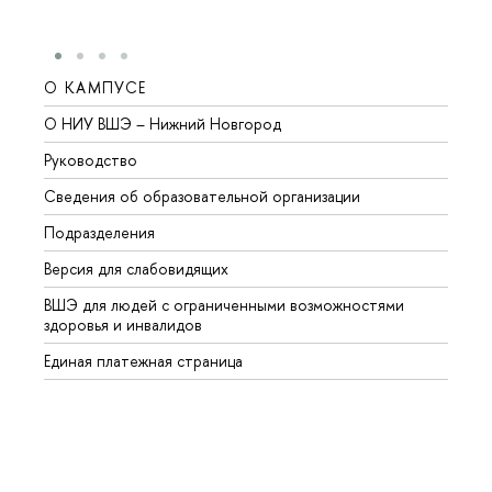
О КАМПУСЕ
ОБР
О НИУ ВШЭ – Нижний Новгород
Бакал
Руководство
Магис
Сведения об образовательной организации
Второ
Подразделения
Высше
Версия для слабовидящих
Курсы
ВШЭ для людей с ограниченными возможностями
Профе
здоровья и инвалидов
Регио
Единая платежная страница
Языко
Выпус
Обрат