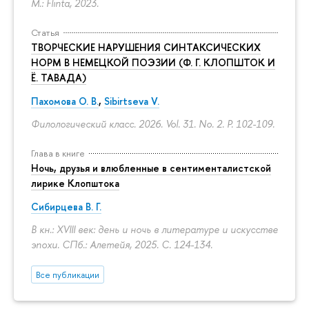
M.: Flinta, 2023.
Статья
ТВОРЧЕСКИЕ НАРУШЕНИЯ СИНТАКСИЧЕСКИХ
НОРМ В НЕМЕЦКОЙ ПОЭЗИИ (Ф. Г. КЛОПШТОК И
Ё. ТАВАДА)
Пахомова О. В.
,
Sibirtseva V.
Филологический класс. 2026. Vol. 31. No. 2.
P. 102-109.
Глава в книге
Ночь, друзья и влюбленные в сентименталистской
лирике Клопштока
Сибирцева В. Г.
В кн.: XVIII век: день и ночь в литературе и искусстве
эпохи. СПб.: Алетейя, 2025.
С. 124-134.
Все публикации