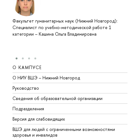
Факультет гуманитарных наук (Нижний Новгород):
Специалист по учебно-методической работе 1
категории
–
Кашина Ольга Владимировна
О КАМПУСЕ
ОБР
О НИУ ВШЭ – Нижний Новгород
Бакал
Руководство
Магис
Сведения об образовательной организации
Второ
Подразделения
Высше
Версия для слабовидящих
Курсы
ВШЭ для людей с ограниченными возможностями
Профе
здоровья и инвалидов
Регио