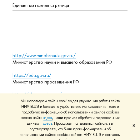
Единая платежная страница
Языко
Выпус
Обрат
http://www.minobrnauki.gov.ru/
Министерство науки и высшего образования РФ
https://edu.gov.ru/
Министерство просвещения РФ
https://elearning.hse.ru/mooc
Массовые открытые онлайн-курсы
Мы используем файлы cookies для улучшения работы сайта
НИУ ВШЭ и большего удобства его использования. Более
подробную информацию об использовании файлов cookies
можно найти
здесь
, наши правила обработки персональных
данных –
здесь
. Продолжая пользоваться сайтом, вы
© НИУ ВШЭ 1993–2026
Адреса и контакты
Условия
✖
подтверждаете, что были проинформированы об
использования материалов
Политика конфиденциальности
использовании файлов cookies сайтом НИУ ВШЭ и согласны
Карта сайта