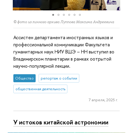
© фото из личного архива Луппова Максима Андреевича
Ассистен департамента иностранных языков и
профессиональной коммуникации Факультета
гуманитарных наук НИУ ВШЭ – НН выступил во
Владимирском планетарии в рамках оотрытой
научно-популярной лекции.
Общество
репортаж о событии
общественная деятельность
7 апреля, 2025 г.
У истоков китайской астрономии