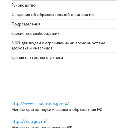
Руководство
Магис
Сведения об образовательной организации
Второ
Подразделения
Высше
Версия для слабовидящих
Курсы
ВШЭ для людей с ограниченными возможностями
Профе
здоровья и инвалидов
Регио
Единая платежная страница
Языко
Выпус
Обрат
http://www.minobrnauki.gov.ru/
Министерство науки и высшего образования РФ
https://edu.gov.ru/
Министерство просвещения РФ