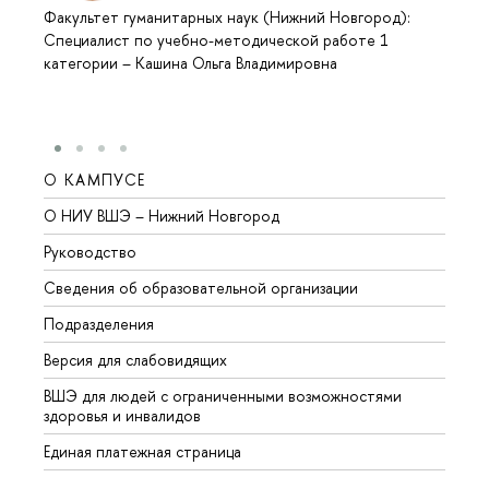
Факультет гуманитарных наук (Нижний Новгород):
Специалист по учебно-методической работе 1
категории
–
Кашина Ольга Владимировна
О КАМПУСЕ
ОБР
О НИУ ВШЭ – Нижний Новгород
Бакал
Руководство
Магис
Сведения об образовательной организации
Второ
Подразделения
Высше
Версия для слабовидящих
Курсы
ВШЭ для людей с ограниченными возможностями
Профе
здоровья и инвалидов
Регио
Единая платежная страница
Языко