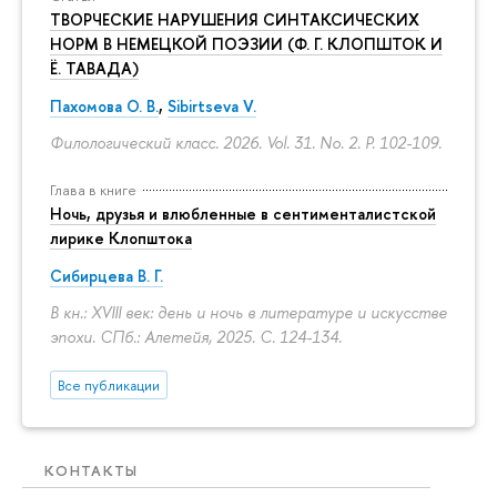
ТВОРЧЕСКИЕ НАРУШЕНИЯ СИНТАКСИЧЕСКИХ
НОРМ В НЕМЕЦКОЙ ПОЭЗИИ (Ф. Г. КЛОПШТОК И
Ё. ТАВАДА)
Пахомова О. В.
,
Sibirtseva V.
Филологический класс. 2026. Vol. 31. No. 2.
P. 102-109.
Глава в книге
Ночь, друзья и влюбленные в сентименталистской
лирике Клопштока
Сибирцева В. Г.
В кн.: XVIII век: день и ночь в литературе и искусстве
эпохи. СПб.: Алетейя, 2025.
С. 124-134.
Все публикации
КОНТАКТЫ