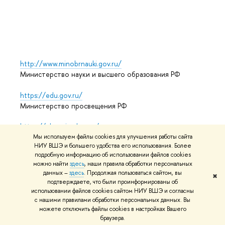
Выпус
Обрат
http://www.minobrnauki.gov.ru/
Министерство науки и высшего образования РФ
https://edu.gov.ru/
Министерство просвещения РФ
https://elearning.hse.ru/mooc
Массовые открытые онлайн-курсы
Мы используем файлы cookies для улучшения работы сайта
НИУ ВШЭ и большего удобства его использования. Более
подробную информацию об использовании файлов cookies
можно найти
здесь
, наши правила обработки персональных
данных –
здесь
. Продолжая пользоваться сайтом, вы
© НИУ ВШЭ 1993–2026
Адреса и контакты
Условия
✖
подтверждаете, что были проинформированы об
использования материалов
Политика конфиденциальности
использовании файлов cookies сайтом НИУ ВШЭ и согласны
Карта сайта
с нашими правилами обработки персональных данных. Вы
можете отключить файлы cookies в настройках Вашего
Редактору
браузера.