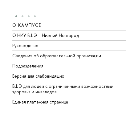
О КАМПУСЕ
ОБР
О НИУ ВШЭ – Нижний Новгород
Бакал
Руководство
Магис
Сведения об образовательной организации
Второ
Подразделения
Высше
Версия для слабовидящих
Курсы
ВШЭ для людей с ограниченными возможностями
Профе
здоровья и инвалидов
Регио
Единая платежная страница
Языко
Выпус
Обрат