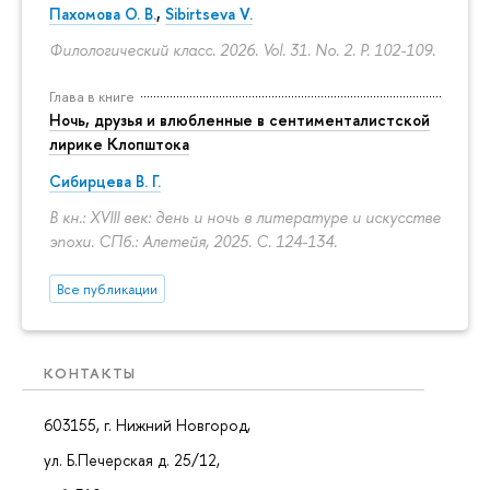
Пахомова О. В.
,
Sibirtseva V.
Филологический класс. 2026. Vol. 31. No. 2.
P. 102-109.
Глава в книге
Ночь, друзья и влюбленные в сентименталистской
лирике Клопштока
Сибирцева В. Г.
В кн.: XVIII век: день и ночь в литературе и искусстве
эпохи. СПб.: Алетейя, 2025.
С. 124-134.
Все публикации
КОНТАКТЫ
603155, г. Нижний Новгород,
ул. Б.Печерская д. 25/12,