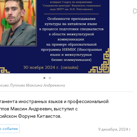
рхива Луппова Максима Андреевича
тамента иностранных языков и профессиональной
ппов Максим Андреевич, выступил с
сийском Форуме Китаистов.
о событии
9 декабря, 2024 г.