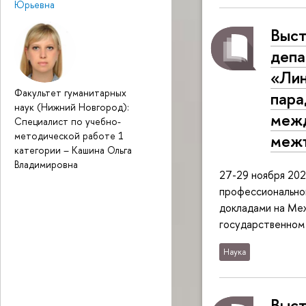
Юрьевна
Выст
депа
«Лин
Факультет гуманитарных
пара
наук (Нижний Новгород):
межд
Специалист по учебно-
методической работе 1
межъ
категории
–
Кашина Ольга
Владимировна
27-29 ноября 202
профессиональной
докладами на Ме
государственном
Наука
Выст