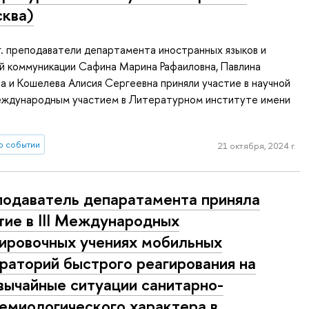
ква)
г. преподаватели департамента иностранных языков и
й коммуникации Сафина Марина Рафаиловна, Павлина
 и Кошелева Алисия Сергеевна приняли участие в научной
еждународным участием в Литературном институте имени
о событии
21 октября, 2024 г.
одаватель депаратамента приняла
тие в III Международных
ировочных учениях мобильных
раторий быстрого реагирования на
вычайные ситуации санитарно-
емиологического характера в