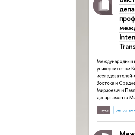
депа
проф
межд
Inte
Tran
Международный к
университетом Ко
исследователей-л
Востока и Средне
Мирзоевич и Павл
департамента Ми
Наука
репортаж 
Межд