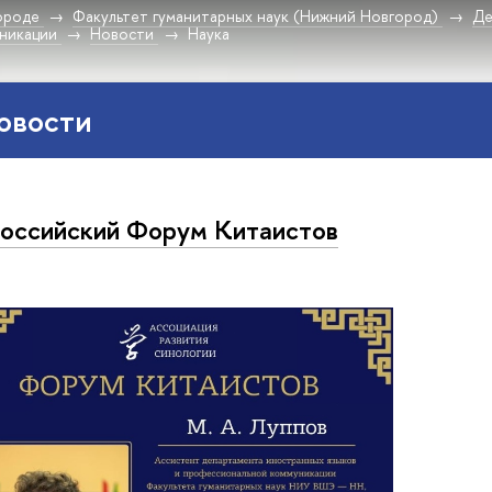
ороде
Факультет гуманитарных наук (Нижний Новгород)
Де
никации
Новости
Наука
овости
оссийский Форум Китаистов