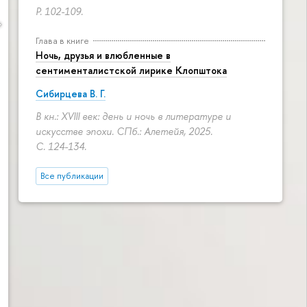
P. 102-109.
Глава в книге
Ночь, друзья и влюбленные в
сентименталистской лирике Клопштока
Сибирцева В. Г.
В кн.: XVIII век: день и ночь в литературе и
искусстве эпохи. СПб.: Алетейя, 2025.
С. 124-134.
Все публикации