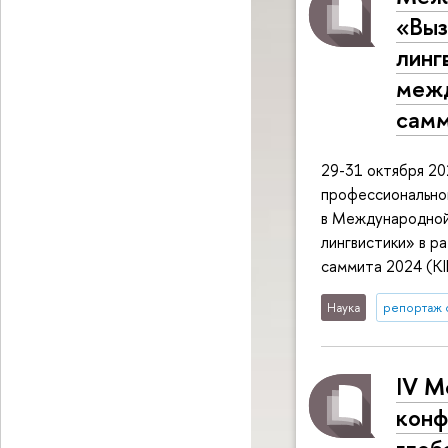
«Выз
линг
межд
самм
29-31 октября 20
профессионально
в Международной
лингвистики» в р
саммита 2024 (KI
Наука
репортаж 
IV М
конф
глоб