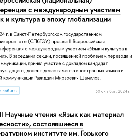
Всероссийская (национальная)
еренция с международным участием
к и культура в эпоху глобализации
24 г. в Санкт-Петербургском государственном
иверситете (СПбГЭУ) прошла III Всероссийская
онференция с международным участием «Язык и культура в
ии». В заседании секции, посвященной проблемам перевода и
ммуникации, принял участие с докладом кандидат
аук, доцент, доцент департамента иностранных языков и
й коммуникации Равиддин Мирзоевич Шамилов.
о событии
30 октября, 2024 г.
I Научные чтения «Язык как материал
есности», состоявшиеся в
ратурном институте им. Горького