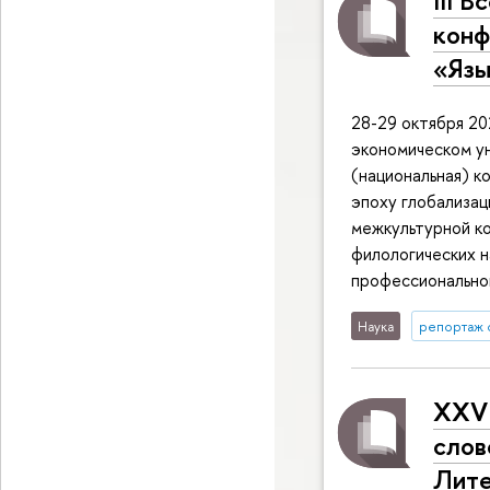
III 
конф
«Язы
28-29 октября 20
экономическом ун
(национальная) к
эпоху глобализац
межкультурной ко
филологических н
профессионально
Наука
репортаж 
XXVI
слов
Лите