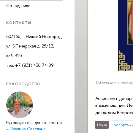
Сотрудники
КОНТАКТЫ
603155, г. Нижний Новгород,
ул. Б.Печерская д. 25/12,
каб. 310
тел: +7 (831) 436-74-09
© фото из личного а
РУКОВОДСТВО
Ассистент депар
коммуникации, Лу
докладом Всерос
Руководитель департамента
Наука
репортаж 
–
Павлина Светлана