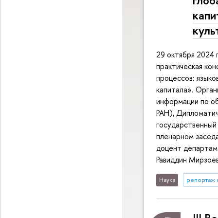
капи
куль
29 октября 2024 
практическая ко
процессов: языко
капитала». Орга
информации по о
РАН), Дипломати
государственный 
пленарном заседа
доцент департам
Равиддин Мирзое
Наука
репортаж 