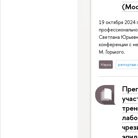
(Мос
19 октября 2024 
профессионально
Светлана Юрьевна
конференции с м
М. Горького.
Наука
репортаж 
Преп
учас
трен
лабо
чрез
эпид