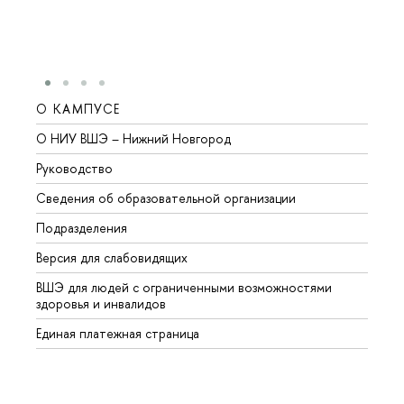
О КАМПУСЕ
ОБР
О НИУ ВШЭ – Нижний Новгород
Бакал
Руководство
Магис
Сведения об образовательной организации
Второ
Подразделения
Высше
Версия для слабовидящих
Курсы
ВШЭ для людей с ограниченными возможностями
Профе
здоровья и инвалидов
Регио
Единая платежная страница
Языко
Выпус