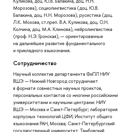
Куликова, доц. Ю.В. Балакина, доц. Н.Н.
Морозова), социолингвистика (доц. Ю.В.
Балакина, доц. Н.Н. Морозова), русистика (доц.
Л.К. Мохова, ст.преп. В.А. Куликова, доц. О.Н.
Колчина, доц. М.А. Климова), нейролингвистика
(проф. Н.Э. Гронская), — ориентированные
на дальнейшее развитие фундаментального
и прикладного языкознания.
Сотрудничество
Научный коллектив департамента ФиПЛ НИУ
ВШЭ — Нижний Новгород сотрудничает
в формате совместных научных проектов,
персональных контактов со многими российскими
университетами и научными центрами: НИУ
ВШЭ — Москва и Санкт-Петербург; лаборатория
корпусных технологий ЦФИ; Институт общего
языкознания РАН, Москва; Санкт-Петербургский
государственный университет, Тамбовский