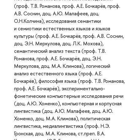
(проф. Т.В. Романова, проф. А.Е. Бочкарёв, проф.
А.В. Соснин, доц. А.Ю. Малафеев, доц.
О.Н.Колчина), исследования семантики
и семиотики естественных языков и языков
культуры (проф. А.Е. Бочкарёв, проф. А.В. Соснин,
доц. Э.Н. Меркулова, доц. Л.К. Мохова),
семантический анализ текста (проф. Т.В.
Романова, проф. А.Е. Бочкарёв, доц. Э.Н.
Меркулова, доц. М.А. Климова), логический
анализ естественного языка (проф. А.Е.
Бочкарёв), философия языка (проф. Т.В. Романова,
проф. А.Е. Бочкарёв), экспериментально-
фонетические компьютерные исследования речи
(доц. А.Ю. Хоменко), компьютерная и корпусная
лингвистика (доц. А.Ю. Малафеев, доц. А.Ю.
Хоменко, доц. М.А. Климова), политическая
лингвистика, медиалингвистика (проф. Н.Э.
Гронская, доц. М.А. Климова, ст.преп. В.А.