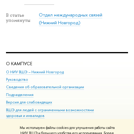
Отдел международных связей
В статье
упомянуты
(Нижний Новгород)
О КАМПУСЕ
ОБ
О НИУ ВШЭ – Нижний Новгород
Бак
Руководство
Маг
Сведения об образовательной организации
Вт
Подразделения
Вы
Версия для слабовидящих
Ку
ВШЭ для людей с ограниченными возможностями
Пр
здоровья и инвалидов
Рег
Единая платежная страница
Яз
Мы используем файлы cookies для улучшения работы сайта
Вы
НИУ ВШЭ и большего удобства его использования. Более